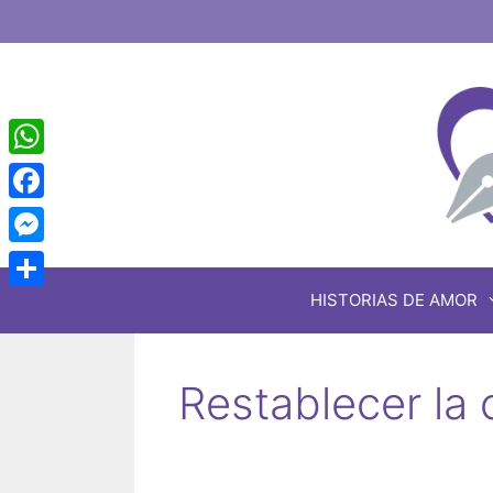
Saltar
al
contenido
WhatsApp
Facebook
Messenger
HISTORIAS DE AMOR
Share
Restablecer la