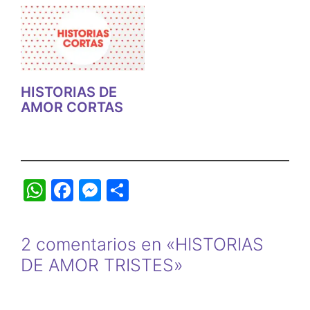
HISTORIAS DE
AMOR CORTAS
W
F
M
S
h
a
e
h
at
c
s
ar
2 comentarios en «HISTORIAS
s
e
s
e
DE AMOR TRISTES»
A
b
e
p
o
n