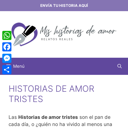
Saltar
ENVÍA TU HISTORIA AQUÍ
al
contenido
WhatsApp
Facebook
Menú
Messenger
Share
HISTORIAS DE AMOR
TRISTES
Las
Historias de amor tristes
son el pan de
cada día, o ¿quién no ha vivido al menos una