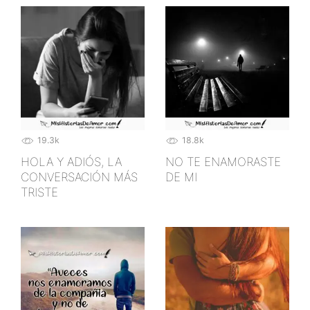
19.3k
18.8k
HOLA Y ADIÓS, LA
NO TE ENAMORASTE
CONVERSACIÓN MÁS
DE MI
TRISTE