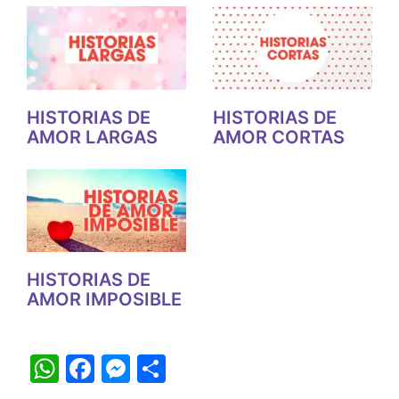
HISTORIAS DE
HISTORIAS DE
AMOR LARGAS
AMOR CORTAS
HISTORIAS DE
AMOR IMPOSIBLE
W
F
M
S
h
a
e
h