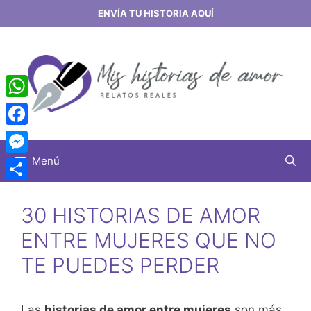
Saltar
ENVÍA TU HISTORIA AQUÍ
al
contenido
WhatsApp
Facebook
Menú
Messenger
Share
30 HISTORIAS DE AMOR
ENTRE MUJERES QUE NO
TE PUEDES PERDER
Las
historias de amor entre mujeres
son más