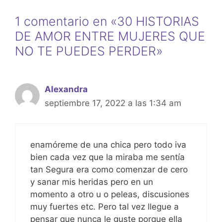
at
c
s
ar
1 comentario en «30 HISTORIAS
s
e
s
e
DE AMOR ENTRE MUJERES QUE
A
b
e
NO TE PUEDES PERDER»
p
o
n
p
o
g
k
er
Alexandra
septiembre 17, 2022 a las 1:34 am
enamóreme de una chica pero todo iva
bien cada vez que la miraba me sentía
tan Segura era como comenzar de cero
y sanar mis heridas pero en un
momento a otro u o peleas, discusiones
muy fuertes etc. Pero tal vez llegue a
pensar que nunca le guste porque ella