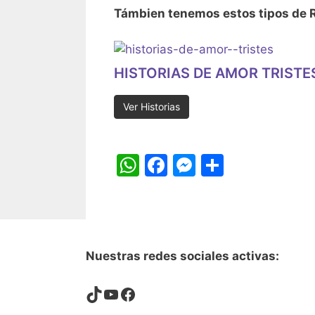
Támbien tenemos estos tipos de R
HISTORIAS DE AMOR TRISTE
Ver Historias
W
F
M
S
h
a
e
h
at
c
s
ar
s
e
s
e
A
b
e
Nuestras redes sociales activas:
p
o
n
TikTok
YouTube
Facebook
p
o
g