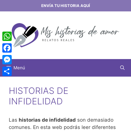
Saltar
ENVÍA TU HISTORIA AQUÍ
al
contenido
WhatsApp
Facebook
Menú
Messenger
Share
HISTORIAS DE
INFIDELIDAD
Las
historias de infidelidad
son demasiado
comunes. En esta web podrás leer diferentes