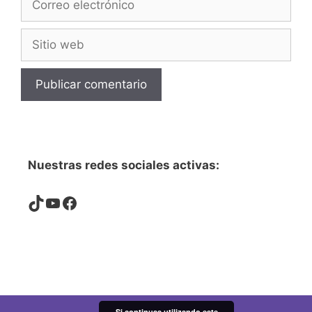
electrónico
Sitio
web
Nuestras redes sociales activas:
TikTok
YouTube
Facebook
Si continuas utilizando este