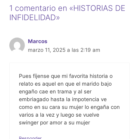
at
c
s
ar
1 comentario en «HISTORIAS DE
s
e
s
e
INFIDELIDAD»
A
b
e
p
o
n
p
o
g
Marcos
marzo 11, 2025 a las 2:19 am
k
er
Pues fíjense que mi favorita historia o
relato es aquel en que el marido bajo
engaño cae en trama y al ser
embriagado hasta la impotencia ve
como en su cara su mujer lo engaña con
varios a la vez y luego se vuelve
swinger por amor a su mujer
Responder