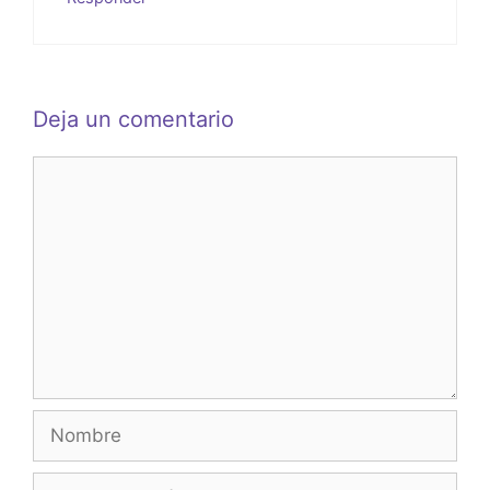
Deja un comentario
Comentario
Nombre
Correo