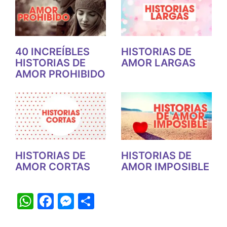
40 INCREÍBLES
HISTORIAS DE
HISTORIAS DE
AMOR LARGAS
AMOR PROHIBIDO
HISTORIAS DE
HISTORIAS DE
AMOR CORTAS
AMOR IMPOSIBLE
W
F
M
S
h
a
e
h