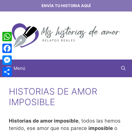
Saltar
ENVÍA TU HISTORIA AQUÍ
al
contenido
WhatsApp
Facebook
Menú
Messenger
Share
HISTORIAS DE AMOR
IMPOSIBLE
Historias de amor imposible
, todos las hemos
tenido, ese amor que nos parece
imposible
o