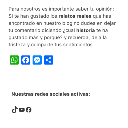
Para nosotros es importante saber tu opinión;
Si te han gustado los
relatos reales
que has
encontrado en nuestro blog no dudes en dejar
tu comentario diciendo ¿cual
historia
te ha
gustado más y porque? y recuerda, deja la
tristeza y comparte tus sentimientos.
W
F
M
S
h
a
e
h
at
c
s
ar
s
e
s
e
A
b
e
Nuestras redes sociales activas:
p
o
n
TikTok
YouTube
Facebook
p
o
g
k
er