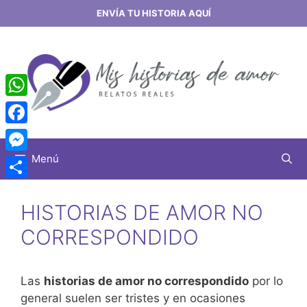
Saltar
ENVÍA TU HISTORIA AQUÍ
al
contenido
WhatsApp
Facebook
Menú
Messenger
Share
HISTORIAS DE AMOR NO
CORRESPONDIDO
Las
historias de amor no correspondido
por lo
general suelen ser tristes y en ocasiones