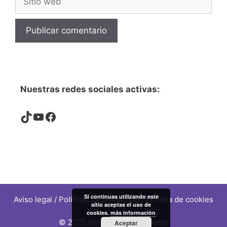
web
Nuestras redes sociales activas:
TikTok
YouTube
Facebook
Si continuas utilizando este
Aviso legal
/
Políticas de privacidad
/
Política de cookies
sitio aceptas el uso de
cookies.
más información
© 2025 Mis Historias De Amor
Aceptar