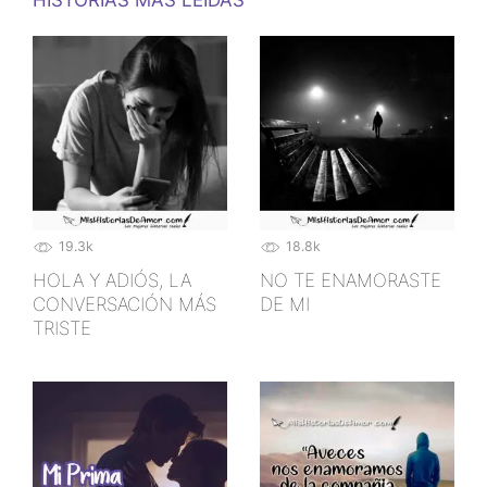
HISTORIAS MÁS LEÍDAS
19.3k
18.8k
HOLA Y ADIÓS, LA
NO TE ENAMORASTE
CONVERSACIÓN MÁS
DE MI
TRISTE