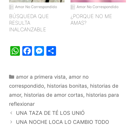
Amor No Correspondido
Amor No Correspondido
BÚSQUEDA QUE
¿PORQUE NO ME
RESULTA
AMAS?
INALCANZABLE
W
F
M
S
h
a
e
h
at
c
s
ar
Categorías
amor a primera vista
s
e
s
e
,
amor no
correspondido
,
historias bonitas
,
historias de
A
b
e
amor
,
historias de amor cortas
,
historias para
p
o
n
reflexionar
p
o
g
UNA TAZA DE TÉ LOS UNIÓ
k
er
UNA NOCHE LOCA LO CAMBIO TODO