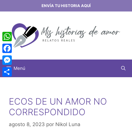
Saltar
ENVÍA TU HISTORIA AQUÍ
al
contenido
WhatsApp
Facebook
Menú
Messenger
Share
ECOS DE UN AMOR NO
CORRESPONDIDO
agosto 8, 2023
por
Nikol Luna