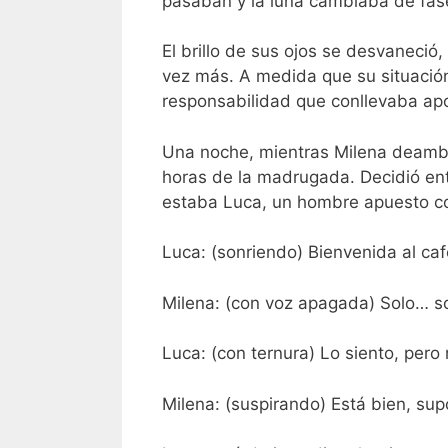
pasaban y la luna cambiaba de fase
El brillo de sus ojos se desvaneció
vez más. A medida que su situació
responsabilidad que conllevaba apo
Una noche, mientras Milena deambu
horas de la madrugada. Decidió entr
estaba Luca, un hombre apuesto co
Luca: (sonriendo) Bienvenida al ca
Milena: (con voz apagada) Solo… sol
Luca: (con ternura) Lo siento, per
Milena: (suspirando) Está bien, sup