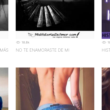
18.8k
1
 MÁS
NO TE ENAMORASTE DE MI
HIS