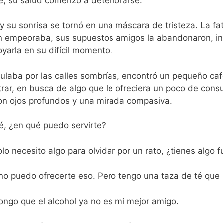
, su salud comenzó a deteriorarse.
, y su sonrisa se tornó en una máscara de tristeza. La f
n empeoraba, sus supuestos amigos la abandonaron, inc
yarla en su difícil momento.
laba por las calles sombrías, encontró un pequeño café
ar, en busca de algo que le ofreciera un poco de consue
n ojos profundos y una mirada compasiva.
fé, ¿en qué puedo servirte?
o necesito algo para olvidar por un rato, ¿tienes algo f
o no puedo ofrecerte eso. Pero tengo una taza de té que
ongo que el alcohol ya no es mi mejor amigo.