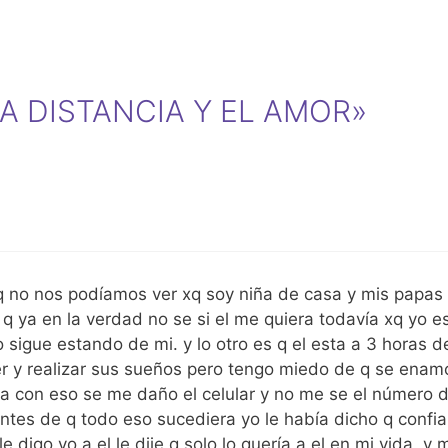
«LA DISTANCIA Y EL AMOR»
 q no nos podíamos ver xq soy niña de casa y mis papas
ya en la verdad no se si el me quiera todavía xq yo e
 sigue estando de mi. y lo otro es q el esta a 3 horas d
er y realizar sus sueños pero tengo miedo de q se enam
a con eso se me daño el celular y no me se el número d
s de q todo eso sucediera yo le había dicho q confiara
e digo yo a el le dije q solo lo quería a el en mi vida, y