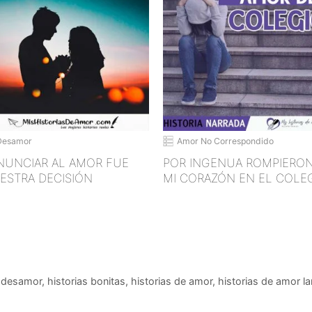
Desamor
Amor No Correspondido
NUNCIAR AL AMOR FUE
POR INGENUA ROMPIERO
ESTRA DECISIÓN
MI CORAZÓN EN EL COLE
,
desamor
,
historias bonitas
,
historias de amor
,
historias de amor l