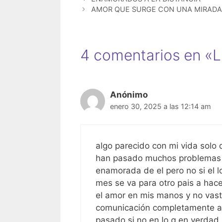
A
b
e
AMOR QUE SURGE CON UNA MIRADA
p
o
n
p
o
g
k
er
4 comentarios en 
Anónimo
enero 30, 2025 a las 12:14 am
algo parecido con mi vida solo
han pasado muchos problemas q 
enamorada de el pero no si el lo
mes se va para otro pais a hac
el amor en mis manos y no vast
comunicación completamente ante
pasado si no en lo q en verdad l