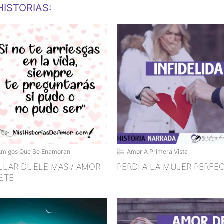
ISTORIAS:
Amigos Que Se Enamoran
Amor A Primera Vista
LLAR DUELE MAS / AMOR
PERDÍ A LA MUJER PERFE
ISTE