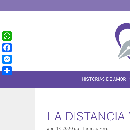
Saltar
al
contenido
WhatsApp
Facebook
Messenger
HISTORIAS DE AMOR
Share
LA DISTANCIA
abril 17, 2020
por
Thomas Fons