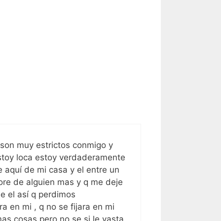
 son muy estrictos conmigo y
stoy loca estoy verdaderamente
e aquí de mi casa y el entre un
ore de alguien mas y q me deje
e el así q perdimos
 en mi , q no se fijara en mi
 mas cosas pero no se si le vasta