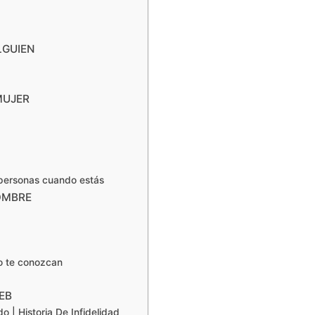
LGUIEN
MUJER
 personas cuando estás
OMBRE
o te conozcan
EB
 | Historia De Infidelidad