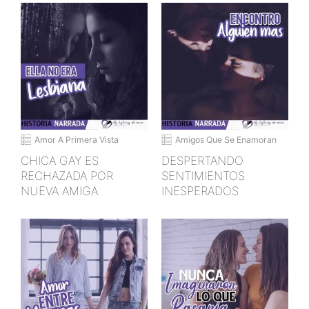
Amor A Primera Vista
Amigos Que Se Enamoran
CHICA GAY ES
DESPERTANDO
RECHAZADA POR
SENTIMIENTOS
NUEVA AMIGA
INESPERADOS