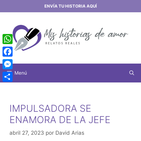
Saltar
ENVÍA TU HISTORIA AQUÍ
al
contenido
WhatsApp
Facebook
Menú
Messenger
Share
IMPULSADORA SE
ENAMORA DE LA JEFE
abril 27, 2023
por
David Arias