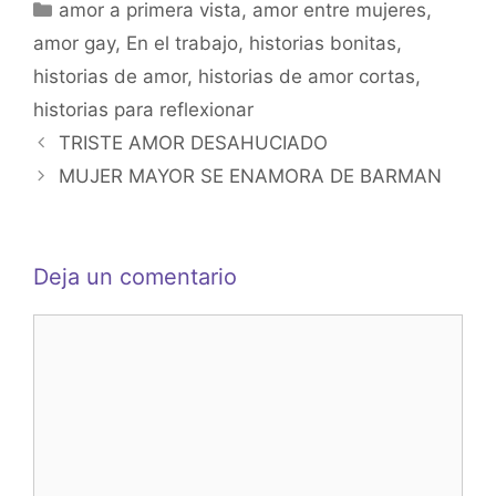
Categorías
amor a primera vista
s
e
s
e
,
amor entre mujeres
,
amor gay
,
En el trabajo
,
historias bonitas
,
A
b
e
historias de amor
,
historias de amor cortas
,
p
o
n
historias para reflexionar
p
o
g
TRISTE AMOR DESAHUCIADO
k
er
MUJER MAYOR SE ENAMORA DE BARMAN
Deja un comentario
Comentario