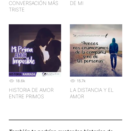
CONVERSACIÓN MÁS
DE MI
TRISTE
18.6k
15.7k
HISTORIA DE AMOR
LA DISTANCIA Y EL
ENTRE PRIMOS
AMOR