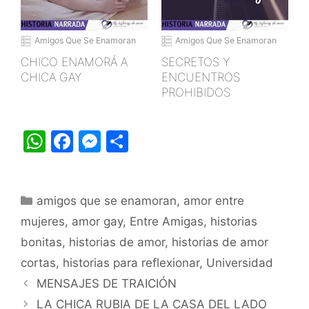
Amigos Que Se Enamoran
Amigos Que Se Enamoran
CHICO ENAMORÁ A
SECRETOS Y
CHICA GAY
ENCUENTROS
PROHIBIDOS
W
F
M
S
h
a
e
h
at
c
s
ar
Categorías
amigos que se enamoran
s
e
s
e
,
amor entre
mujeres
,
amor gay
,
Entre Amigas
,
historias
A
b
e
bonitas
,
historias de amor
,
historias de amor
p
o
n
cortas
,
historias para reflexionar
,
Universidad
p
o
g
MENSAJES DE TRAICIÓN
k
er
LA CHICA RUBIA DE LA CASA DEL LADO