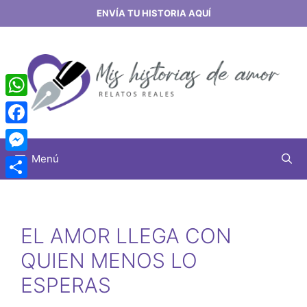
Saltar
ENVÍA TU HISTORIA AQUÍ
al
contenido
WhatsApp
Facebook
Menú
Messenger
Share
EL AMOR LLEGA CON
QUIEN MENOS LO
ESPERAS