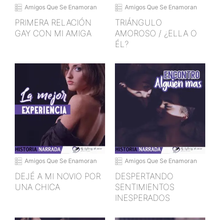
Amigos Que Se Enamoran
Amigos Que Se Enamoran
PRIMERA RELACIÓN
TRIÁNGULO
GAY CON MI AMIGA
AMOROSO / ¿ELLA O
ÉL?
Amigos Que Se Enamoran
Amigos Que Se Enamoran
DEJÉ A MI NOVIO POR
DESPERTANDO
UNA CHICA
SENTIMIENTOS
INESPERADOS