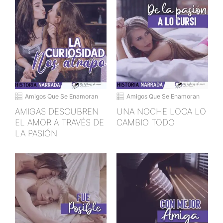
Amigos Que Se Enamoran
Amigos Que Se Enamoran
AMIGAS DESCUBREN
UNA NOCHE LOCA LO
EL AMOR A TRAVÉS DE
CAMBIO TODO
LA PASIÓN