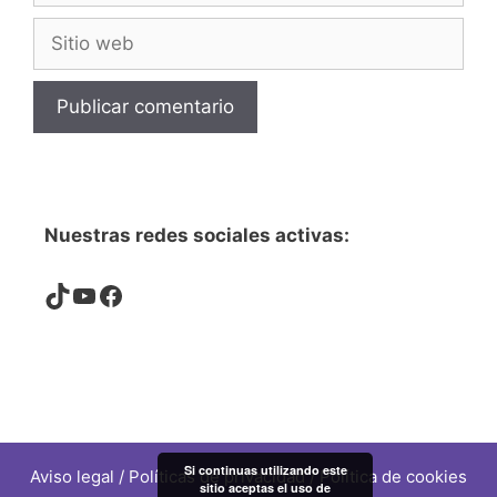
Sitio
web
Nuestras redes sociales activas:
TikTok
YouTube
Facebook
Si continuas utilizando este
Aviso legal
/
Políticas de privacidad
/
Política de cookies
sitio aceptas el uso de