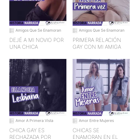
Amigos Que Se Enamoran
Amigos Que Se Enamoran
DEJÉ A MI NOVIO POR
PRIMERA RELACIÓN
UNA CHICA
GAY CON MI AMIGA
Amor A Primera Vista
Amor Entre Mujeres
CHICA GAY ES
CHICAS SE
RECHAZADA POR
ENAMORAN EN EL