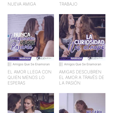
NUEVA AMIGA
TRABAJO
Amigos Que Se Enamoran
Amigos Que Se Enamoran
EL AMOR LLEGA CON
AMIGAS DESCUBREN
QUIEN MENOS LO
EL AMOR A TRAVÉS DE
ESPERAS
LA PASIÓN