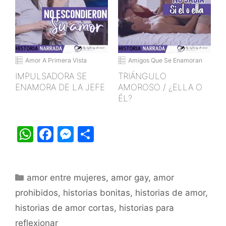
Amor A Primera Vista
Amigos Que Se Enamoran
IMPULSADORA SE
TRIÁNGULO
ENAMORA DE LA JEFE
AMOROSO / ¿ELLA O
ÉL?
W
F
M
S
h
a
e
h
at
c
s
ar
Categorías
amor entre mujeres
s
e
s
e
,
amor gay
,
amor
prohibidos
,
historias bonitas
,
historias de amor
,
A
b
e
historias de amor cortas
,
historias para
p
o
n
reflexionar