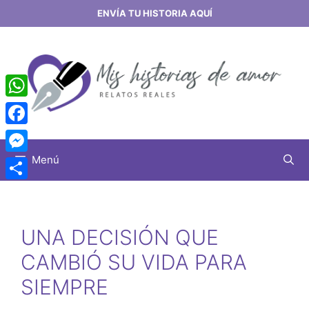
Saltar
ENVÍA TU HISTORIA AQUÍ
al
contenido
WhatsApp
Facebook
Menú
Messenger
Share
UNA DECISIÓN QUE
CAMBIÓ SU VIDA PARA
SIEMPRE