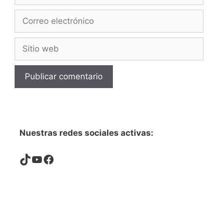
Correo
electrónico
Sitio
web
Nuestras redes sociales activas:
TikTok
YouTube
Facebook