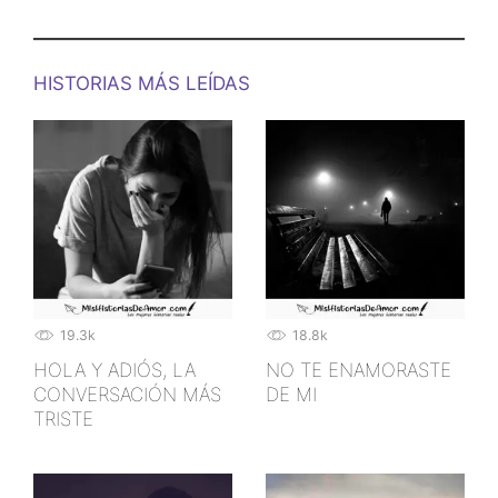
HISTORIAS MÁS LEÍDAS
19.3k
18.8k
HOLA Y ADIÓS, LA
NO TE ENAMORASTE
CONVERSACIÓN MÁS
DE MI
TRISTE