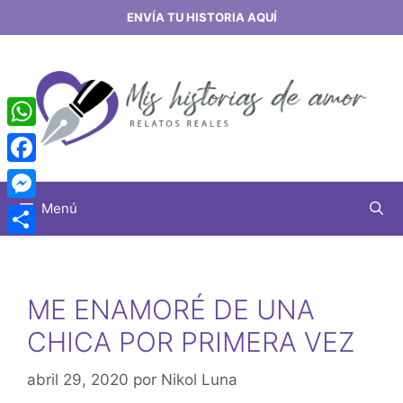
Saltar
ENVÍA TU HISTORIA AQUÍ
al
contenido
WhatsApp
Facebook
Menú
Messenger
Share
ME ENAMORÉ DE UNA
CHICA POR PRIMERA VEZ
abril 29, 2020
por
Nikol Luna