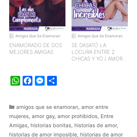
Amigos Que Se Enamoran
Amigos Que Se Enamoran
ENAMORADO DE DOS
SE DASATÓ LA
MEJORES AMIGAS
LOCURA ENTRE 2
CHICAS Y YO / AMOR
O DESEO
W
F
M
S
h
a
e
h
at
c
s
ar
Categorías
amigos que se enamoran
s
e
s
e
,
amor entre
mujeres
,
amor gay
,
amor prohibidos
,
Entre
A
b
e
Amigas
,
historias bonitas
,
historias de amor
,
p
o
n
historias de amor imposible
,
historias de amor