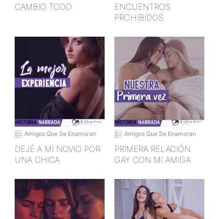
CAMBIO TODO
ENCUENTROS
PROHIBIDOS
Amigos Que Se Enamoran
Amigos Que Se Enamoran
DEJÉ A MI NOVIO POR
PRIMERA RELACIÓN
UNA CHICA
GAY CON MI AMIGA