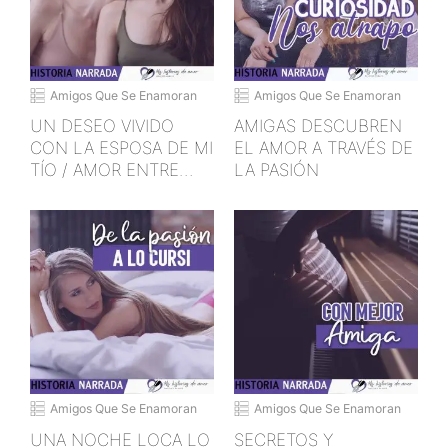
Amigos Que Se Enamoran
Amigos Que Se Enamoran
UN DESEO VIVIDO
AMIGAS DESCUBREN
CON LA ESPOSA DE MI
EL AMOR A TRAVÉS DE
TÍO / AMOR ENTRE
LA PASIÓN
CHICAS
Amigos Que Se Enamoran
Amigos Que Se Enamoran
UNA NOCHE LOCA LO
SECRETOS Y