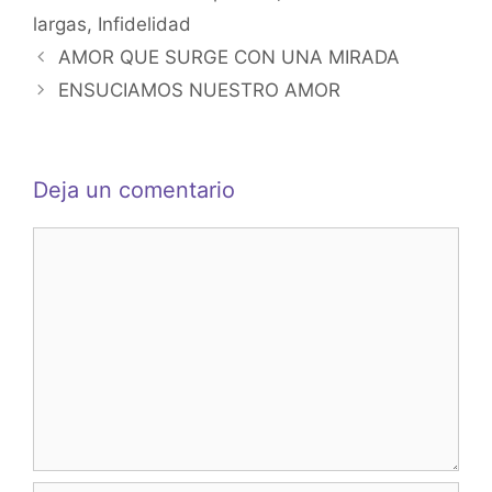
p
o
g
largas
,
Infidelidad
k
er
AMOR QUE SURGE CON UNA MIRADA
ENSUCIAMOS NUESTRO AMOR
Deja un comentario
Comentario