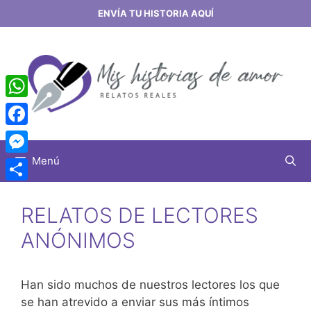
Saltar
ENVÍA TU HISTORIA AQUÍ
al
contenido
WhatsApp
Facebook
Menú
Messenger
Share
RELATOS DE LECTORES
ANÓNIMOS
Han sido muchos de nuestros lectores los que
se han atrevido a enviar sus más íntimos