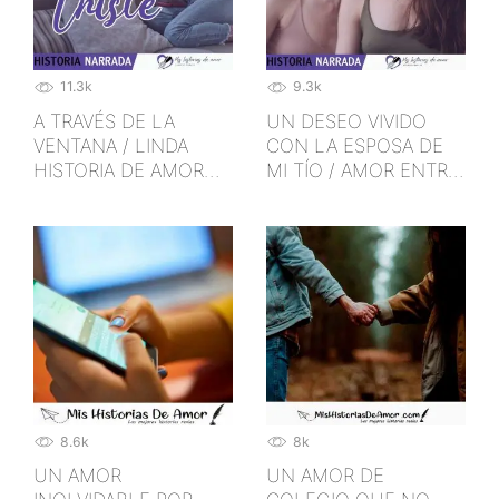
11.3k
9.3k
A TRAVÉS DE LA
UN DESEO VIVIDO
VENTANA / LINDA
CON LA ESPOSA DE
HISTORIA DE AMOR
MI TÍO / AMOR ENTRE
ADOLESCENTE
CHICAS
8.6k
8k
UN AMOR
UN AMOR DE