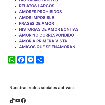
HISTORIAS TRISTES
RELATOS LARGOS
AMORES PROHIBIDOS
AMOR IMPOSIBLE
FRASES DE AMOR
HISTORIAS DE AMOR BONITAS
AMOR NO CORRESPONDIDO
AMOR A PRIMERA VISTA
AMIGOS QUE SE ENAMORAN
W
F
M
S
h
a
e
h
at
c
s
ar
s
e
s
e
A
b
e
Nuestras redes sociales activas:
p
o
n
TikTok
YouTube
Facebook
p
o
g