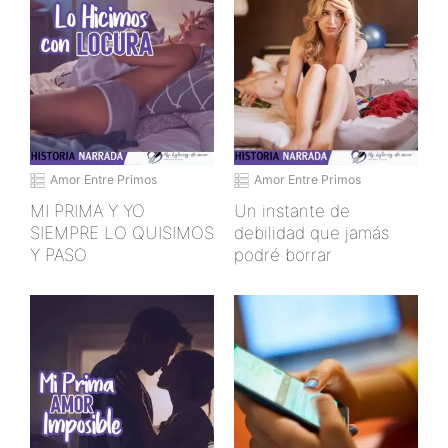
Amor Entre Primos
Amor Entre Primos
MI PRIMA Y YO
Un instante de
SIEMPRE LO QUISIMOS
debilidad que jamás
Y PASO
podré borrar