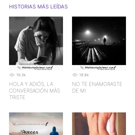
HISTORIAS MÁS LEÍDAS
19.3k
18.8k
HOLA Y ADIÓS, LA
NO TE ENAMORASTE
CONVERSACIÓN MÁS
DE MI
TRISTE