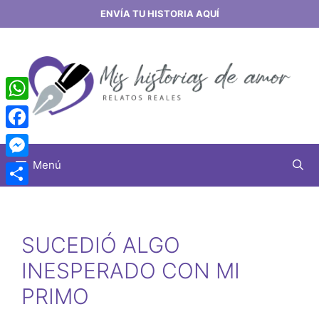
Saltar
ENVÍA TU HISTORIA AQUÍ
al
contenido
WhatsApp
Facebook
Menú
Messenger
Share
SUCEDIÓ ALGO
INESPERADO CON MI
PRIMO