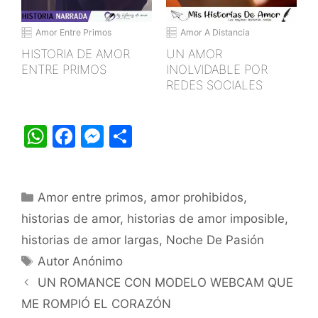
Amor Entre Primos
Amor A Distancia
HISTORIA DE AMOR
UN AMOR
ENTRE PRIMOS
INOLVIDABLE POR
REDES SOCIALES
W
F
M
S
h
a
e
h
at
c
s
ar
Categorías
Amor entre primos
s
e
s
e
,
amor prohibidos
,
historias de amor
,
historias de amor imposible
,
A
b
e
historias de amor largas
,
Noche De Pasión
p
o
n
Etiquetas
Autor Anónimo
p
o
g
UN ROMANCE CON MODELO WEBCAM QUE
k
er
ME ROMPIÓ EL CORAZÓN