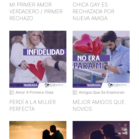
MI PRIMER AMOR
CHICA GAY ES
VERDADERO / PRIMER
RECHAZADA POR
RECHAZO
NUEVA AMIGA
Amor A Primera Vista
Amigos Que Se Enamoran
PERDÍ A LA MUJER
MEJOR AMIGOS QUE
PERFECTA
NOVIOS