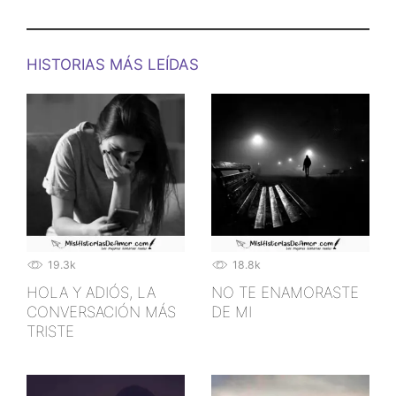
HISTORIAS MÁS LEÍDAS
19.3k
18.8k
HOLA Y ADIÓS, LA
NO TE ENAMORASTE
CONVERSACIÓN MÁS
DE MI
TRISTE