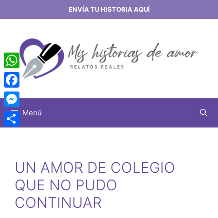
Saltar
ENVÍA TU HISTORIA AQUÍ
al
contenido
WhatsApp
Facebook
Menú
Messenger
Share
UN AMOR DE COLEGIO
QUE NO PUDO
CONTINUAR