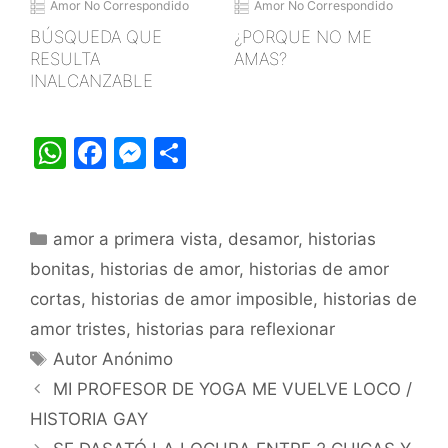
Amor No Correspondido
Amor No Correspondido
BÚSQUEDA QUE
¿PORQUE NO ME
RESULTA
AMAS?
INALCANZABLE
W
F
M
S
h
a
e
h
at
c
s
ar
Categorías
amor a primera vista
s
e
s
e
,
desamor
,
historias
bonitas
,
historias de amor
,
historias de amor
A
b
e
cortas
,
historias de amor imposible
,
historias de
p
o
n
amor tristes
,
historias para reflexionar
p
o
g
Etiquetas
Autor Anónimo
k
er
MI PROFESOR DE YOGA ME VUELVE LOCO /
HISTORIA GAY