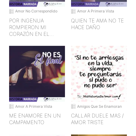
Amor No Correspondido
Amor A Primera Vista
POR INGENUA
QUIEN TE AMA NO TE
ROMPIERON MI
HACE DAÑO
CORAZÓN EN EL
COLEGIO
Amor A Primera Vista
Amigos Que Se Enamoran
ME ENAMORE EN UN
CALLAR DUELE MAS /
CAMPAMENTO
AMOR TRISTE