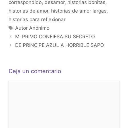
correspondido
,
desamor
,
historias bonitas
,
A
b
e
historias de amor
,
historias de amor largas
,
p
o
n
historias para reflexionar
p
o
g
Etiquetas
Autor Anónimo
k
er
MI PRIMO CONFIESA SU SECRETO
DE PRINCIPE AZUL A HORRIBLE SAPO
Deja un comentario
Comentario