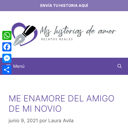
Saltar
ENVÍA TU HISTORIA AQUÍ
al
contenido
WhatsApp
Facebook
Menú
Messenger
Share
ME ENAMORE DEL AMIGO
DE MI NOVIO
junio 9, 2021
por
Laura Avila