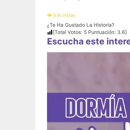
9.1k
Vistas
¿Te Ha Gustado La Historia?
[Total Votos:
5
Puntuación:
3.6
]
Escucha este intere