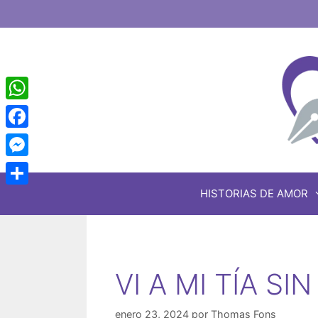
Saltar
al
contenido
WhatsApp
Facebook
Messenger
HISTORIAS DE AMOR
Share
VI A MI TÍA S
enero 23, 2024
por
Thomas Fons