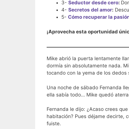
3-
Seductor desde cero
:
Dom
4-
Secretos del amor
:
Descub
5-
Cómo recuperar la pasión
¡Aprovecha esta oportunidad úni
Mike abrió la puerta lentamente ll
dormía sin absolutamente nada. M
tocando con la yema de los dedos s
Una noche de sábado Fernanda lleg
ella sabía todo… Mike quedó aterr
Fernanda le dijo: ¿Acaso crees que
habitación? Pues déjame decirte, c
fuiste.