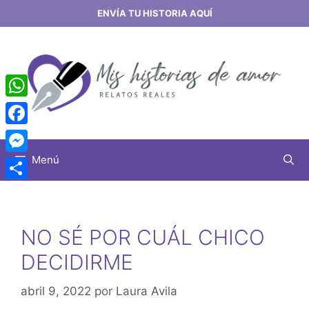
Saltar
ENVÍA TU HISTORIA AQUÍ
al
contenido
WhatsApp
Facebook
Menú
Messenger
Share
NO SÉ POR CUÁL CHICO
DECIDIRME
abril 9, 2022
por
Laura Avila