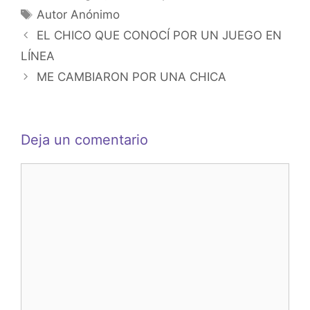
p
o
n
Etiquetas
Autor Anónimo
p
o
g
EL CHICO QUE CONOCÍ POR UN JUEGO EN
k
er
LÍNEA
ME CAMBIARON POR UNA CHICA
Deja un comentario
Comentario