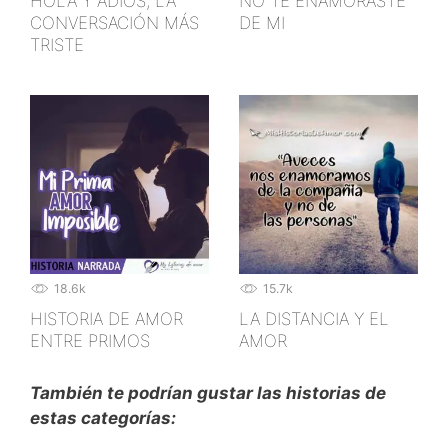
HOLA Y ADIÓS, LA
NO TE ENAMORASTE
CONVERSACIÓN MÁS
DE MI
TRISTE
18.6k
15.7k
HISTORIA DE AMOR
LA DISTANCIA Y EL
ENTRE PRIMOS
AMOR
También te podrían gustar las historias de
estas categorías: