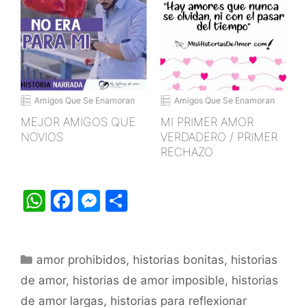
Amigos Que Se Enamoran
Amigos Que Se Enamoran
MEJOR AMIGOS QUE
MI PRIMER AMOR
NOVIOS
VERDADERO / PRIMER
RECHAZO
W
F
M
S
h
a
e
h
at
c
s
ar
Categorías
amor prohibidos
s
e
s
,
e
historias bonitas
,
historias
de amor
,
historias de amor imposible
,
historias
A
b
e
de amor largas
,
historias para reflexionar